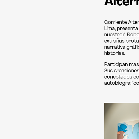
Alter
Corriente Alte
Lima, presenta 
nuestro)”. Rob
extrañas prot
narrativa gráf
historias.
Participan más 
Sus creaciones 
conectados con 
autobiográfico