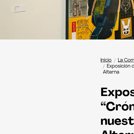
Inicio
La Com
Exposición d
Alterna
Expos
“Cróni
nuest