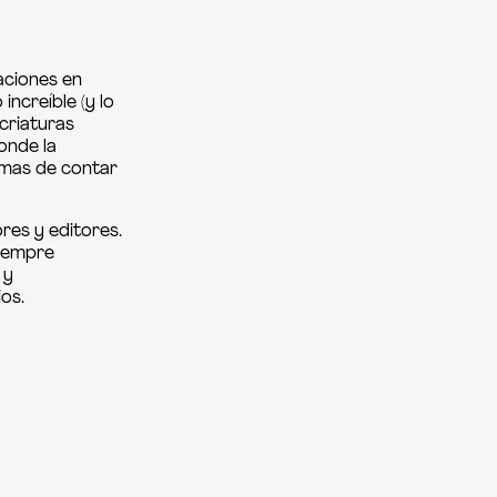
aciones en
increíble (y lo
criaturas
onde la
ormas de contar
ores y editores.
siempre
 y
os.