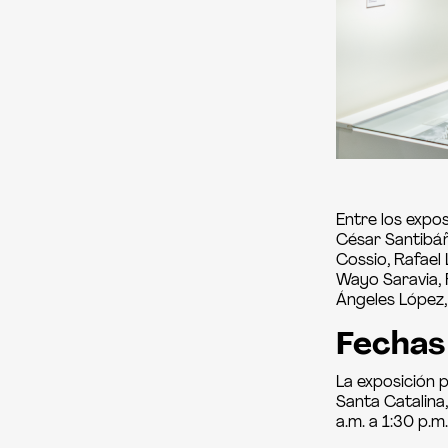
Entre los expo
César Santibáñ
Cossio, Rafael
Wayo Saravia, 
Ángeles López,
Fechas
La exposición p
Santa Catalina,
a.m. a 1:30 p.m