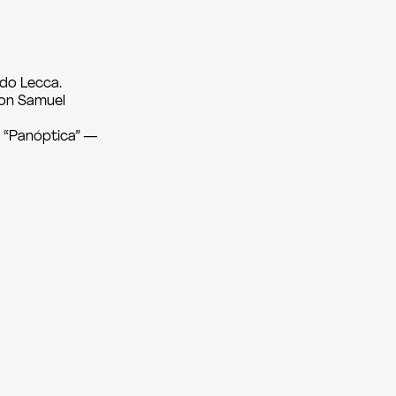
ido Lecca.
con Samuel
y “Panóptica” —