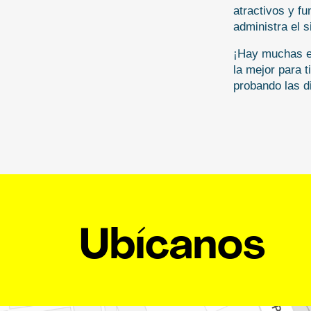
atractivos y fu
administra el s
¡Hay muchas es
la mejor para t
probando las d
Ubícanos