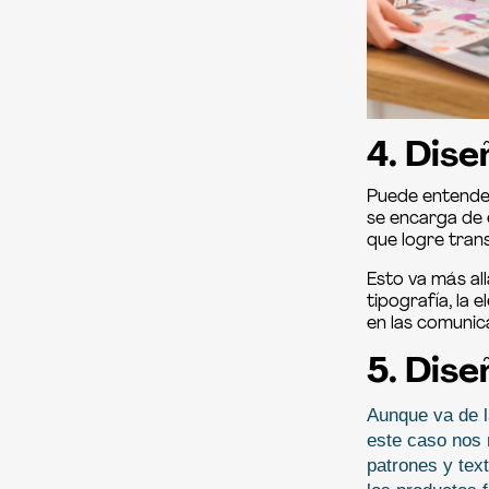
4. Dis
Puede entender
se encarga de 
que logre trans
Esto va más all
tipografía, la 
en las comunica
5. Dise
Aunque va de l
este caso nos r
patrones y text