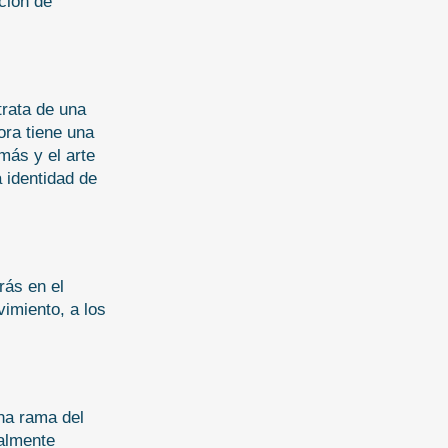
ción de 
rata de una 
ora tiene una 
ás y el arte 
 identidad de 
ás en el 
imiento, a los 
a rama del 
almente 