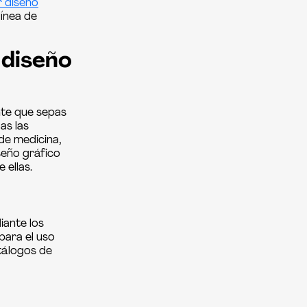
r diseño
línea de
 diseño
nte que sepas
as las
de medicina,
seño gráfico
 ellas.
iante los
para el uso
atálogos de