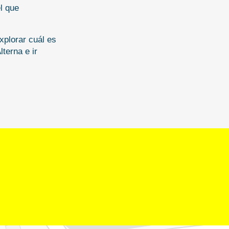
l que 
plorar cuál es 
terna e ir 