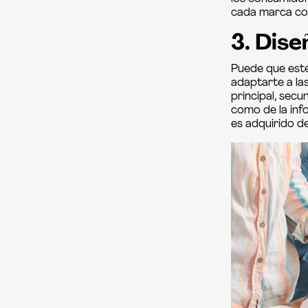
cada marca con
3. Dis
Puede que esté
adaptarte a la
principal, sec
como de la inf
es adquirido d