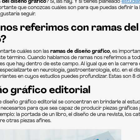
 del diseño gráfico
? Sí, las hay. Y si tienes planeado
estudia
rtante que conozcas cuáles son para que puedas definir la 
gustaría seguir.
 nos referimos con ramas del
o?
ntarte cuáles son las
ramas de diseño gráfico
, es importa
este término. Cuando hablamos de ramas nos referimos a tod
es que hay dentro de este campo. Al igual que en la carrera 
pecializarte en neurología, gastroenterología, etc. en el di
riantes en cuyos estudios puedes profundizar. Estas son 8 de
ño gráfico editorial
 diseño gráfico editorial se concentran en brindarle al estud
necesarios para que sea capaz de producir piezas gráficas 
ejemplo: la portada de un libro, el diseño de una revista, los c
e otras piezas afines.