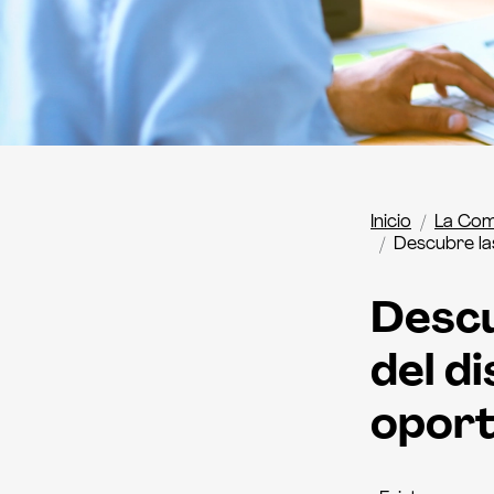
Inicio
La Com
Descubre la
Descu
del d
oport