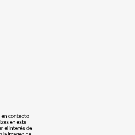
s en contacto
lizas en esta
 el interés de
n la imagen de