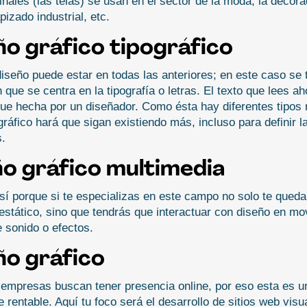
inales (las telas) se usan en el sector de la moda, la decora
apizado industrial, etc.
ño gráfico tipográfico
iseño puede estar en todas las anteriores; en este caso se t
 que se centra en la tipografía o letras. El texto que lees ah
fue hecha por un diseñador. Como ésta hay diferentes tipos m
gráfico hará que sigan existiendo más, incluso para definir la
.
ño gráfico multimedia
í porque si te especializas en este campo no solo te quedar
estático, sino que tendrás que interactuar con diseño en mov
 sonido o efectos.
ño gráfico
mpresas buscan tener presencia online, por eso esta es un
 rentable. Aquí tu foco será el desarrollo de sitios web visu