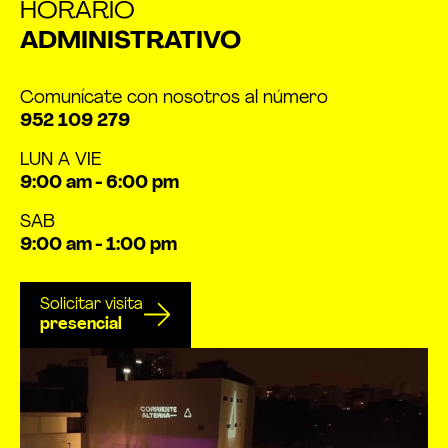
HORARIO
ADMINISTRATIVO
Comunícate con nosotros al número
952 109 279
LUN A VIE
9:00 am - 6:00 pm
SAB
9:00 am - 1:00 pm
Solicitar visita
presencial