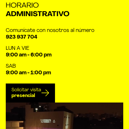
HORARIO
ADMINISTRATIVO
Comunícate con nosotros al número
923 937 704
LUN A VIE
9:00 am - 6:00 pm
SAB
9:00 am - 1:00 pm
Solicitar visita
presencial