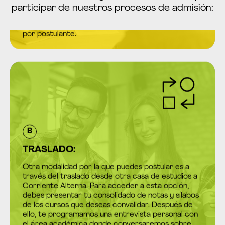
personal. Se coordina de manera anticipada con
participar de nuestros procesos de admisión:
nuestra área académica, el proceso dura una hora
por postulante.
B
TRASLADO:
Otra modalidad por la que puedes postular es a
través del traslado desde otra casa de estudios a
Corriente Alterna. Para acceder a esta opción,
debes presentar tu consolidado de notas y sílabos
de los cursos que deseas convalidar. Después de
ello, te programamos una entrevista personal con
el área académica donde conversaremos sobre
tus experiencias, proyectos y expectativas como