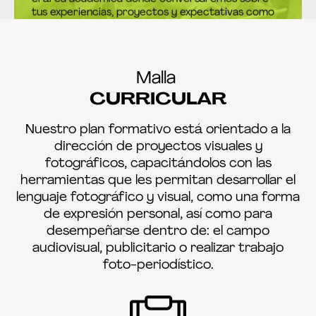
artista.
Malla
CURRICULAR
Nuestro plan formativo está orientado a la
A
dirección de proyectos visuales y
fotográficos, capacitándolos con las
EXAMEN DE ADMISIÓN:
herramientas que les permitan desarrollar el
Es un examen de aptitudes y conocimientos que
lenguaje fotográfico y visual, como una forma
consta de una parte práctica y una entrevista
de expresión personal, así como para
personal. Se coordina de manera anticipada con
desempeñarse dentro de: el campo
nuestra área académica, el proceso dura una hora
audiovisual, publicitario o realizar trabajo
por postulante.
foto-periodístico.