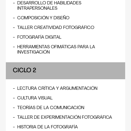
DESARROLLO DE HABILIDADES
INTRAPERSONALES
COMPOSICIÓN Y DISEÑO
A
TALLER CREATIVIDAD FOTOGRÁFICO
EXAMEN DE ADMISIÓN:
FOTOGRAFÍA DIGITAL
Es un examen de aptitudes y conocimientos que
consta de una parte práctica y una entrevista
HERRAMIENTAS OFIMÁTICAS PARA LA
personal. Se coordina de manera anticipada con
INVESTIGACIÓN
nuestra área académica, el proceso dura una hora
por postulante.
CICLO 2
LECTURA CRÍTICA Y ARGUMENTACIÓN
CULTURA VISUAL
TEORÍAS DE LA COMUNICACIÓN
TALLER DE EXPERIMENTACIÓN FOTOGRÁFICA
B
HISTORIA DE LA FOTOGRAFÍA
TRASLADO: