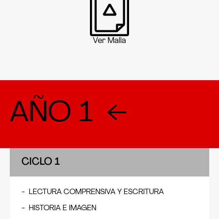
Ver Malla
B
TRASLADO:
Otra modalidad por la que puedes postular es a
través del traslado desde otra casa de estudios a
Corriente Alterna. Para acceder a esta opción,
AÑO 1
debes presentar tu consolidado de notas y sílabos
de los cursos que deseas convalidar. Después de
ello, te programamos una entrevista personal con
el área académica donde conversaremos sobre
tus experiencias, proyectos y expectativas como
artista.
CICLO 1
LECTURA COMPRENSIVA Y ESCRITURA
HISTORIA E IMAGEN