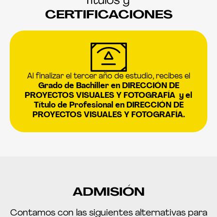
Títulos y
CERTIFICACIONES
Al finalizar el tercer año de estudio, recibes el
Grado de Bachiller en DIRECCIÓN DE
PROYECTOS VISUALES Y FOTOGRAFÍA y el
Título de Profesional en DIRECCIÓN DE
PROYECTOS VISUALES Y FOTOGRAFÍA.
A
EXAMEN DE ADMISIÓN:
ADMISIÓN
Es un examen de aptitudes y conocimientos que
consta de una parte práctica y una entrevista
Contamos con las siguientes alternativas para