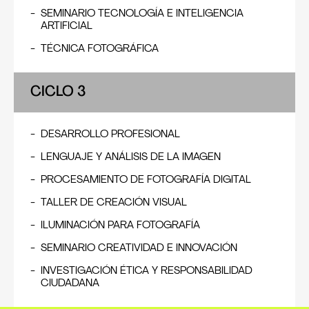
SEMINARIO TECNOLOGÍA E INTELIGENCIA
Otra modalidad por la que puedes postular es a
ARTIFICIAL
través del traslado desde otra casa de estudios a
Corriente Alterna. Para acceder a esta opción,
TÉCNICA FOTOGRÁFICA
debes presentar tu consolidado de notas y sílabos
de los cursos que deseas convalidar. Después de
ello, te programamos una entrevista personal con
CICLO 3
el área académica donde conversaremos sobre
tus experiencias, proyectos y expectativas como
artista.
DESARROLLO PROFESIONAL
LENGUAJE Y ANÁLISIS DE LA IMAGEN
PROCESAMIENTO DE FOTOGRAFÍA DIGITAL
TALLER DE CREACIÓN VISUAL
ILUMINACIÓN PARA FOTOGRAFÍA
SEMINARIO CREATIVIDAD E INNOVACIÓN
INVESTIGACIÓN ÉTICA Y RESPONSABILIDAD
CIUDADANA